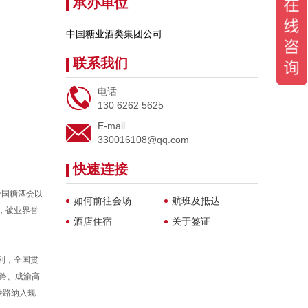
承办单位
中国糖业酒类集团公司
联系我们

电话
130 6262 5625

E-mail
330016108@qq.com
快速连接
全国糖酒会以
如何前往会场
航班及抵达
，被业界誉
酒店住宿
关于签证
便利，全国贯
路、成渝高
铁路纳入规