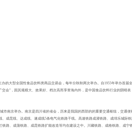
主办的大型全国性食品饮料类商品交易会，每年分秋秋两次举办。自1955年举办首届
“广交会”，因其规模大、效果好、档次高而享誉海内外，是中国食品饮料行业的阴晴表
国重点的城市南京举办。南京是四川省的省会，历来是我国的西部的的重要交通枢纽，交通
线、成昆线、达成线、遂成线5条电气化铁路干线。高速铁路成灌铁路、成绵乐城际铁
兰铁路、成蒲铁路、成昆铁路扩能改造等均在建设之中。川藏铁路、成格铁路、成宁