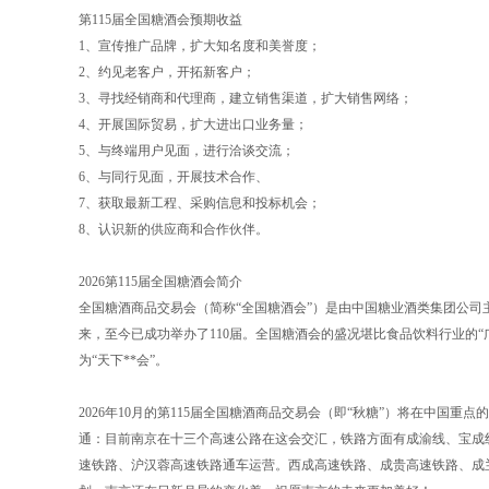
第115届全国糖酒会预期收益
1、宣传推广品牌，扩大知名度和美誉度；
2、约见老客户，开拓新客户；
3、寻找经销商和代理商，建立销售渠道，扩大销售网络；
4、开展国际贸易，扩大进出口业务量；
5、与终端用户见面，进行洽谈交流；
6、与同行见面，开展技术合作、
7、获取最新工程、采购信息和投标机会；
8、认识新的供应商和合作伙伴。
2026第115届全国糖酒会简介
全国糖酒商品交易会（简称“全国糖酒会”）是由中国糖业酒类集团公司
来，至今已成功举办了110届。全国糖酒会的盛况堪比食品饮料行业的
为“天下**会”。
2026年10月的第115届全国糖酒商品交易会（即“秋糖”）将在中
通：目前南京在十三个高速公路在这会交汇，铁路方面有成渝线、宝成
速铁路、沪汉蓉高速铁路通车运营。西成高速铁路、成贵高速铁路、成