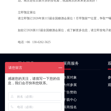
划。南京还在日新月异的变化着，祝愿南京的未来更加美好！
立即预定展位
请立即预订2026年第115届全国糖酒会展位！尽早预留**位置，争取
如欲订2026第115届全国糖酒会展位，或了解更多信息，请立即发电子邮件至
电话: +86 130-6262-5625
展会概况
展商服务
请您留言
关于展会
参展对象
感谢您的关注，请填写一下您的信
息，我们会尽快和您联系。
组织单位
为何参展
同期活动
广告赞助
关于我们
下载中心
展商报名