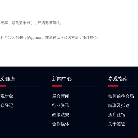
**曝光率，领先竞争对手，开拓无限商机。
1766414942@qq.com 。或通过以下联络方法，预订展位。
观众服务
新闻中心
参观指南
参观对象
展会新闻
如何前往会场
观众登记
行业资讯
航班及抵达
政策法规
酒店住宿
合作媒体
关于签证