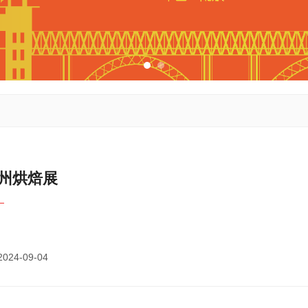
州烘焙展
2024-09-04